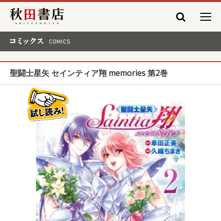
秋田書店
コミックス COMICS
聖闘士星矢 セインティア翔 memories 第2巻