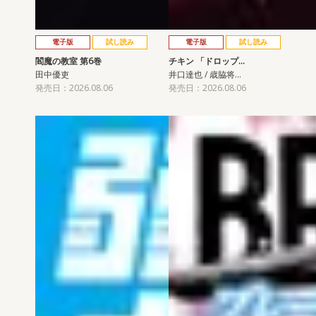
電子版
試し読み
電子版
試し読み
閻魔の教室 第6巻
チキン 「ドロップ…
田中優吏
井口達也 / 歳脇将…
発売日：2026.08.06
発売日：2026.08.06