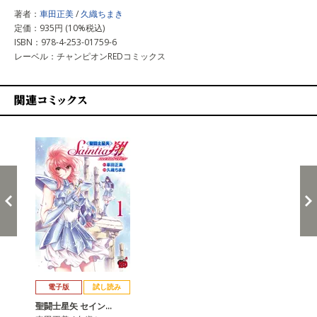
著者：
車田正美
/
久織ちまき
定価：935円 (10%税込)
ISBN：978-4-253-01759-6
レーベル：チャンピオンREDコミックス
関連コミックス
戻る
進む
電子版
試し読み
聖闘士星矢 セイン…