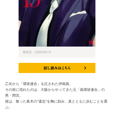
発売日：2026.06.19
試し読みはこちら
乙矢から「環状連合」を託された伊南真。
その前に現れたのは、大阪からやってきた元「偽環状連合」の
男・間宮。
彼は、散った眞木の“遺志”を胸に刻み、真とともに歩むことを選
ぶ。