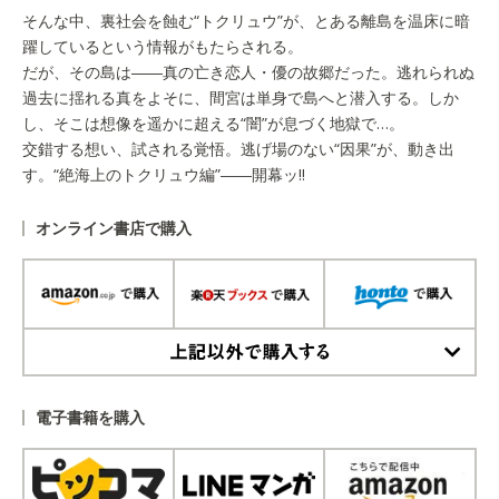
そんな中、裏社会を蝕む“トクリュウ”が、とある離島を温床に暗
躍しているという情報がもたらされる。
だが、その島は――真の亡き恋人・優の故郷だった。逃れられぬ
過去に揺れる真をよそに、間宮は単身で島へと潜入する。しか
し、そこは想像を遥かに超える“闇”が息づく地獄で…。
交錯する想い、試される覚悟。逃げ場のない“因果”が、動き出
す。“絶海上のトクリュウ編”――開幕ッ!!
オンライン書店で購入
上記以外で購入する
電子書籍を購入