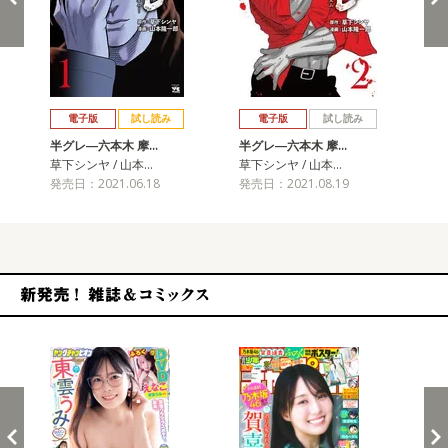
戻る
進む
電子版
試し読み
電子版
試し読み
半グレ―六本木 摩…
半グレ―六本木 摩…
半
草下シンヤ / 山本…
草下シンヤ / 山本…
草下
発売日：2021.06.18
発売日：2021.08.19
発売
新発売！雑誌&コミックス