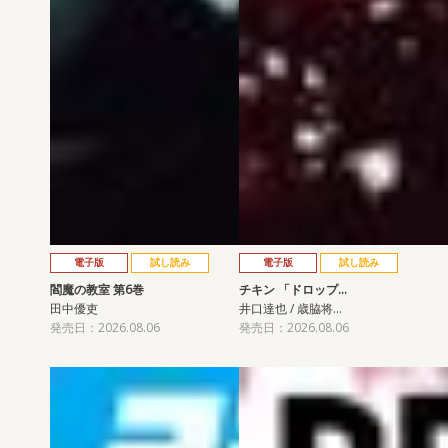
電子版
試し読み
電子版
試し読み
閻魔の教室 第6巻
チキン 「ドロップ…
田中優吏
井口達也 / 歳脇将…
発売日：2026.08.06
発売日：2026.08.06