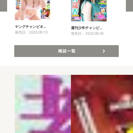
ヤングチャンピオ…
チャ
週刊少年チャンピ…
発売日：2026.08.10
発売
発売日：2026.08.06
雑誌一覧