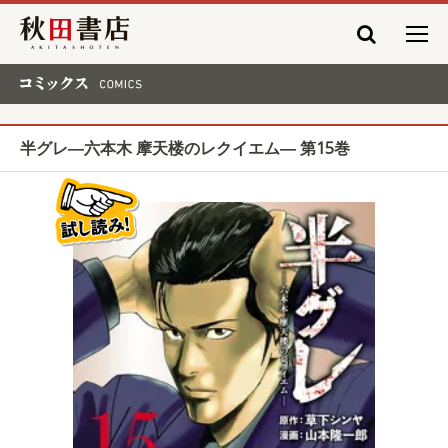
秋田書店
コミックス COMICS
半グレ―六本木 摩天楼のレクイエム― 第15巻