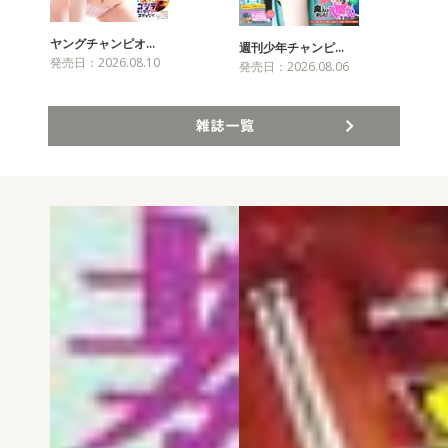
ヤングチャンピオ…
チャ
週刊少年チャンピ…
発売日：2026.08.10
発売
発売日：2026.08.06
雑誌一覧