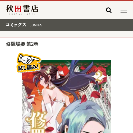
秋田書店
コミックス COMICS
修羅場姫 第2巻