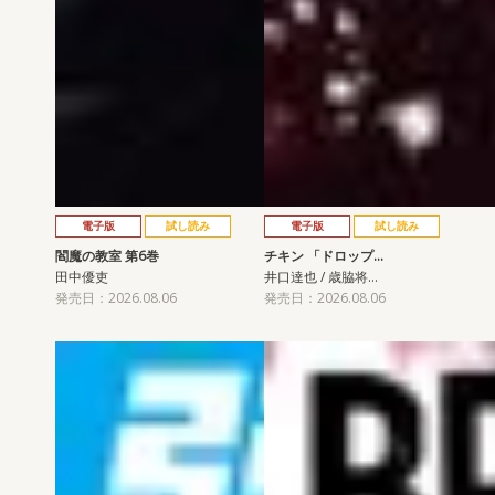
電子版
試し読み
電子版
試し読み
閻魔の教室 第6巻
チキン 「ドロップ…
田中優吏
井口達也 / 歳脇将…
発売日：2026.08.06
発売日：2026.08.06