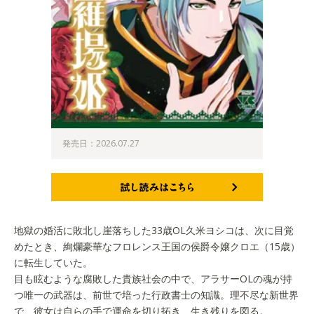
発売日：2026.07.27
試し読みはこちら
地獄の婚活に敗北し崖落ちした33歳OL久米ヨシコは、次に目覚
めたとき、絢爛豪華なフロレンス王国の侯爵令嬢クロエ（15歳）
に転生していた。
目も眩むような腐敗した貴族社会の中で、アラサーOLの魂が持
つ唯一の武器は、前世で培った行政書士の知識。理不尽な新世界
で、彼女は自らの手で運命を切り拓き、生き残りを図る。