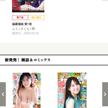
戻る
進む
電子版
試し読み
修羅場姫 第1巻
ふうこさくら / 照…
発売日：2026.03.26
新発売！雑誌&コミックス