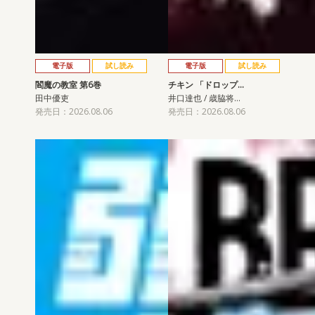
電子版
試し読み
電子版
試し読み
閻魔の教室 第6巻
チキン 「ドロップ…
田中優吏
井口達也 / 歳脇将…
発売日：2026.08.06
発売日：2026.08.06