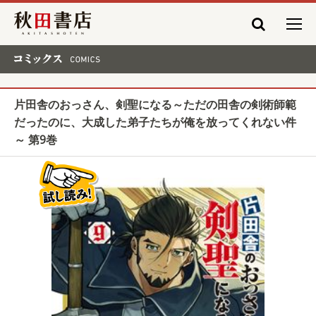
秋田書店
コミックス COMICS
片田舎のおっさん、剣聖になる～ただの田舎の剣術師範
だったのに、大成した弟子たちが俺を放ってくれない件
～ 第9巻