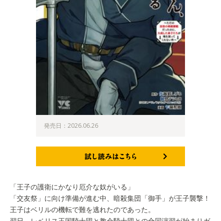
発売日：2026.06.26
試し読みはこちら
「王子の護衛にかなり厄介な奴がいる」
「交友祭」に向け準備が進む中、暗殺集団「御手」が王子襲撃！
王子はベリルの機転で難を逃れたのであった。
翌日、レベリス王国騎士団と教会騎士団との合同演習が始まりガ