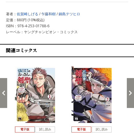
著者：
佐賀崎しげる
/
乍藤和樹
/
鍋島テツヒロ
定価：880円 (10%税込)
ISBN：978-4-253-01788-6
レーベル：ヤングチャンピオン・コミックス
関連コミックス
戻る
進む
電子版
試し読み
電子版
試し読み