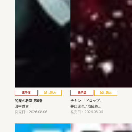
電子版
試し読み
電子版
試し読み
閻魔の教室 第6巻
チキン 「ドロップ…
田中優吏
井口達也 / 歳脇将…
発売日：2026.08.06
発売日：2026.08.06