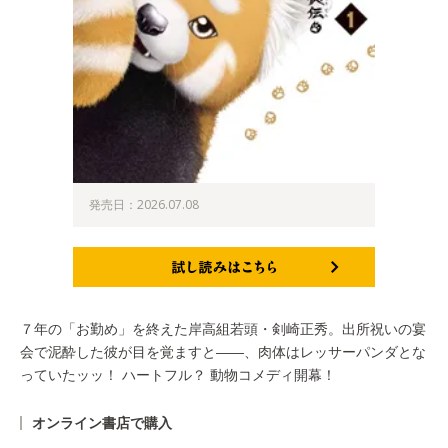
発売日：2026.07.08
試し読みはこちら
７年の「お勤め」を終えた岸高組若頭・剣崎正秀。出所祝いの宴
会で泥酔した彼が目を覚ますと――、肉体はレッサーパンダとな
っていたッッ！ ハートフル？ 動物コメディ開幕！
オンライン書店で購入