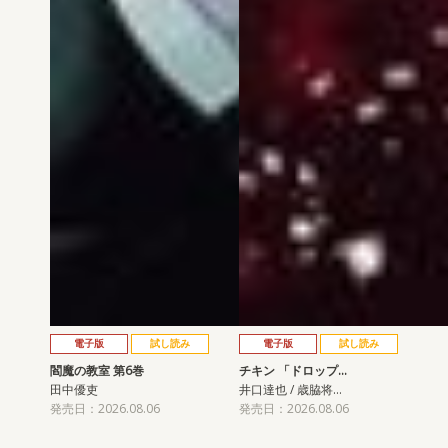
電子版
試し読み
電子版
試し読み
閻魔の教室 第6巻
チキン 「ドロップ…
田中優吏
井口達也 / 歳脇将…
発売日：2026.08.06
発売日：2026.08.06