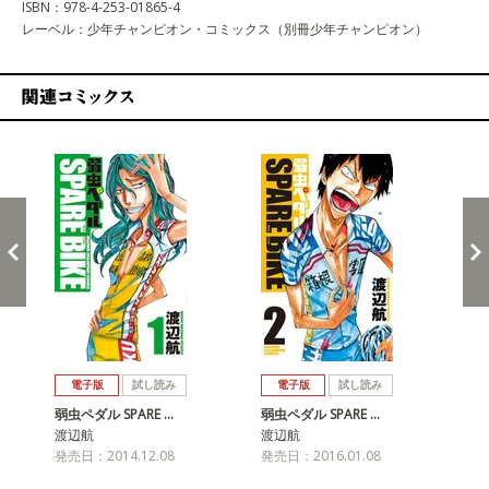
ISBN：978-4-253-01865-4
レーベル：少年チャンピオン・コミックス（別冊少年チャンピオン）
関連コミックス
戻る
進む
電子版
試し読み
電子版
試し読み
弱虫ペダル SPARE …
弱虫ペダル SPARE …
弱虫
渡辺航
渡辺航
渡
発売日：2014.12.08
発売日：2016.01.08
発売