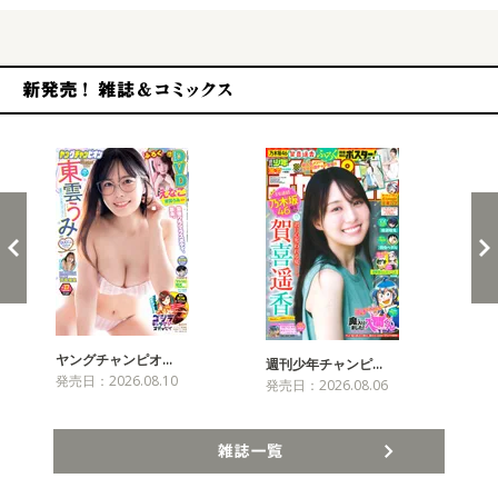
新発売！雑誌&コミックス
ヤングチャンピオ…
チャ
週刊少年チャンピ…
発売日：2026.08.10
発売
発売日：2026.08.06
雑誌一覧