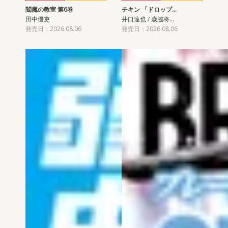
閻魔の教室 第6巻
チキン 「ドロップ…
田中優吏
井口達也 / 歳脇将…
発売日：2026.08.06
発売日：2026.08.06