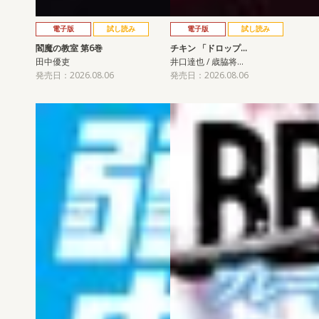
電子版
試し読み
電子版
試し読み
閻魔の教室 第6巻
チキン 「ドロップ…
田中優吏
井口達也 / 歳脇将…
発売日：2026.08.06
発売日：2026.08.06