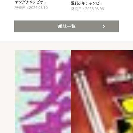
ヤングチャンピオ…
チャ
週刊少年チャンピ…
発売日：2026.08.10
発売
発売日：2026.08.06
雑誌一覧