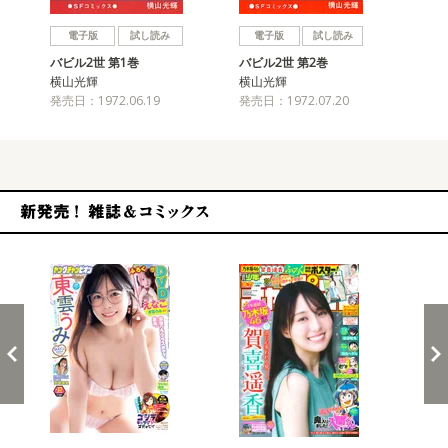
戻る
進む
電子版
試し読み
電子版
試し読み
バビル2世 第1巻
バビル2世 第2巻
バビ
横山光輝
横山光輝
横
発売日：1972.06.19
発売日：1972.07.20
発売
新発売！雑誌&コミックス