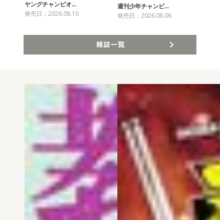
ヤングチャンピオ…
チャ
週刊少年チャンピ…
発売日：2026.08.10
発売
発売日：2026.08.06
雑誌一覧