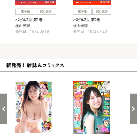
戻る
進む
電子版
試し読み
電子版
試し読み
バビル2世 第1巻
バビル2世 第2巻
バビ
横山光輝
横山光輝
横
発売日：1972.06.19
発売日：1972.07.20
発売
新発売！雑誌&コミックス