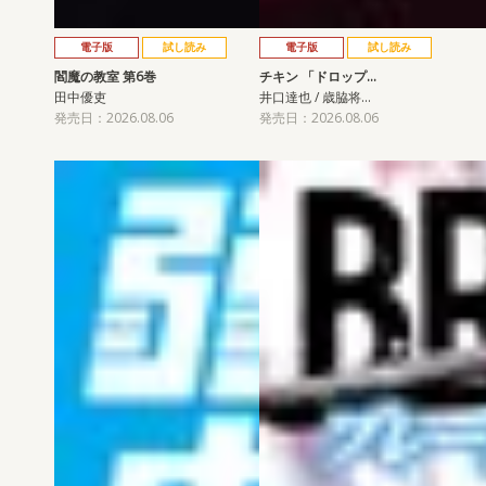
電子版
試し読み
電子版
試し読み
閻魔の教室 第6巻
チキン 「ドロップ…
田中優吏
井口達也 / 歳脇将…
発売日：2026.08.06
発売日：2026.08.06