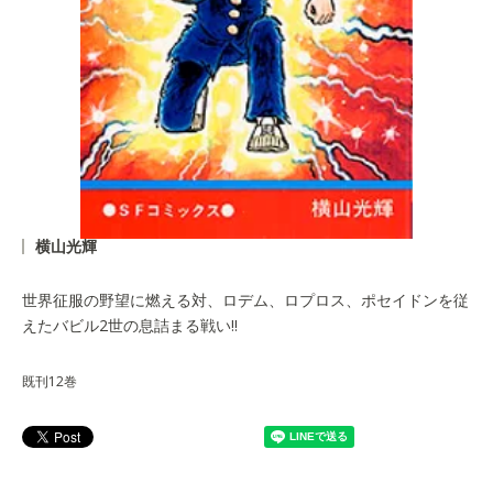
横山光輝
世界征服の野望に燃える対、ロデム、ロプロス、ポセイドンを従
えたバビル2世の息詰まる戦い!!
既刊12巻