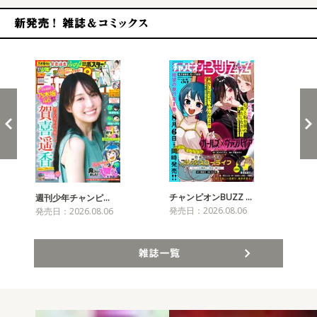
新発売！雑誌&コミックス
チャンピオンBUZZ …
週刊少年チャンピ…
月
発売日：2026.08.06
発売日：2026.08.06
発売
雑誌一覧