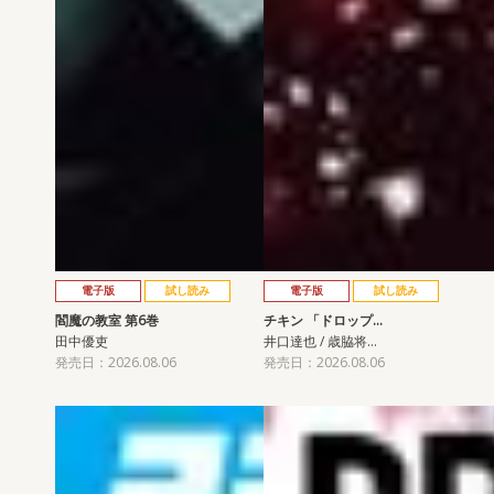
電子版
試し読み
電子版
試し読み
閻魔の教室 第6巻
チキン 「ドロップ…
田中優吏
井口達也 / 歳脇将…
発売日：2026.08.06
発売日：2026.08.06