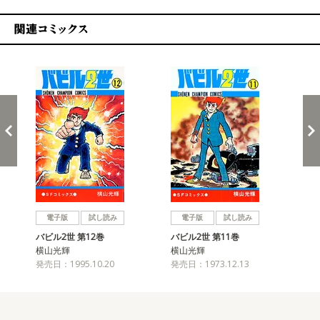
関連コミックス
戻る
進む
電子版
試し読み
電子版
試し読み
バビル2世 第12巻
バビル2世 第11巻
バビ
横山光輝
横山光輝
横
発売日：1995.10.20
発売日：1973.12.13
発売