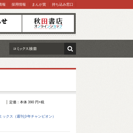
情報
採用情報
まんが賞
持ち込み窓口
オンラインショップ
検索
定価：本体 390 円+税
ミックス（週刊少年チャンピオン）