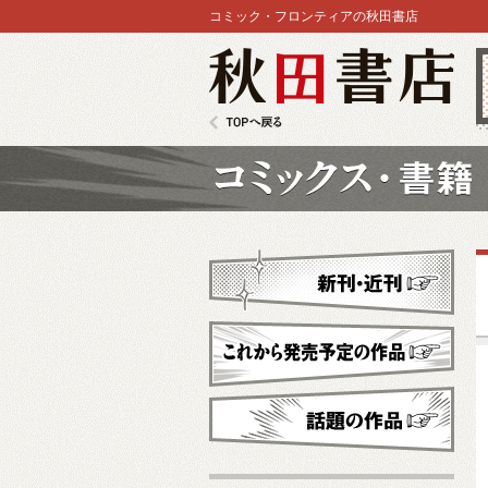
コミック・フロンティアの秋田書店
秋田書店
TOPへ戻る
コミックス
新刊・近刊
これから発売予定
話題の作品