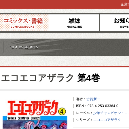
企業
コミックス
雑誌
お知らせ
エコエコアザラク
第4巻
著者：
古賀新一
ISBN：978-4-253-03364-0
レーベル：
少年チャンピオン・コ
シリーズ：
エコエコアザラク