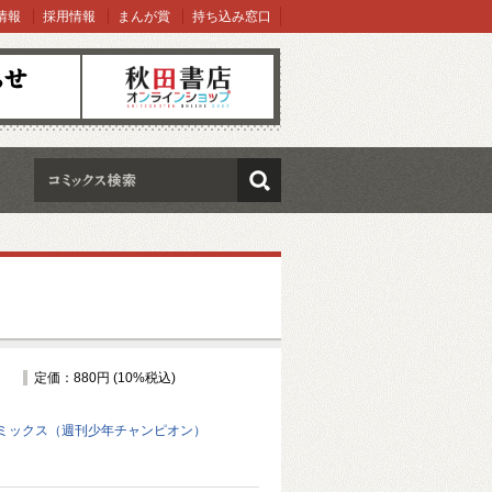
情報
採用情報
まんが賞
持ち込み窓口
オンラインショップ
検索
定価：880円 (10%税込)
ミックス（週刊少年チャンピオン）