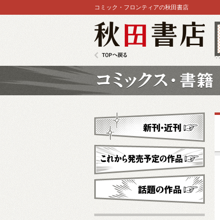
コミック・フロンティアの秋田書店
秋田書店
TOPへ戻る
コミックス
新刊・近刊
これから発売予定
話題の作品