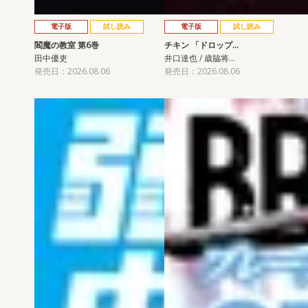
電子版
試し読み
電子版
試し読み
閻魔の教室 第6巻
チキン 「ドロップ…
田中優吏
井口達也 / 歳脇将…
発売日：2026.08.06
発売日：2026.08.06