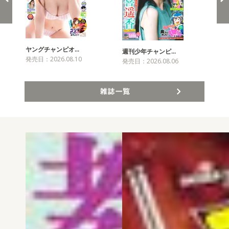
ヤングチャンピオ…
チャ
週刊少年チャンピ…
発売日：2026.08.10
発売
発売日：2026.08.06
雑誌一覧