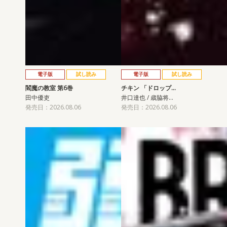
電子版
試し読み
電子版
試し読み
閻魔の教室 第6巻
チキン 「ドロップ…
田中優吏
井口達也 / 歳脇将…
発売日：2026.08.06
発売日：2026.08.06