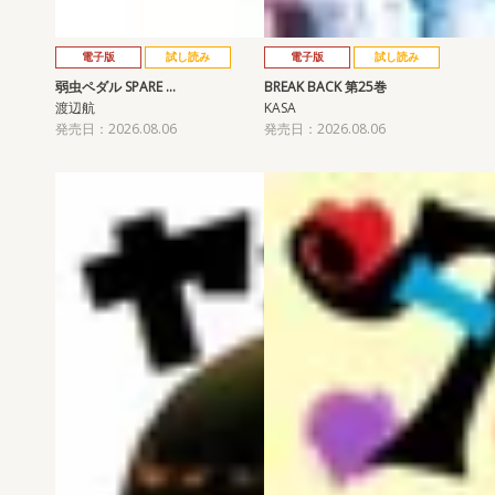
電子版
試し読み
電子版
試し読み
弱虫ペダル SPARE …
BREAK BACK 第25巻
渡辺航
KASA
発売日：2026.08.06
発売日：2026.08.06