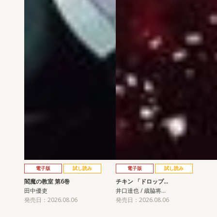
電子版
試し読み
電子版
試し読み
閻魔の教室 第6巻
チキン 「ドロップ…
田中優吏
井口達也 / 歳脇将…
発売日：2026.08.06
発売日：2026.08.06