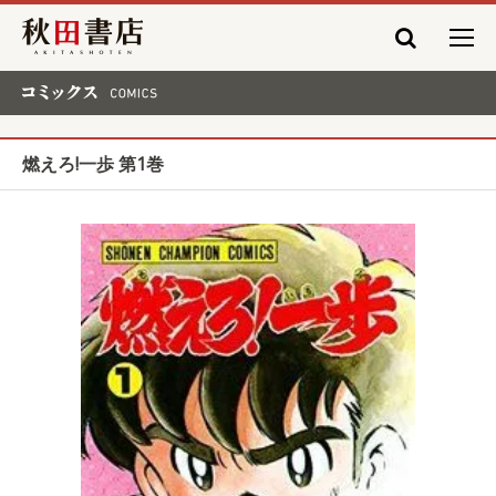
秋田書店
コミックス COMICS
燃えろ!一歩 第1巻