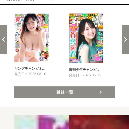
新発売！雑誌&コミックス
ヤングチャンピオ…
チャ
週刊少年チャンピ…
発売日：2026.08.10
発売
発売日：2026.08.06
雑誌一覧