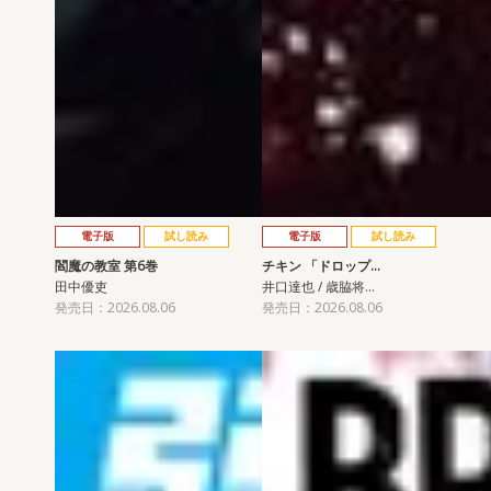
電子版
試し読み
電子版
試し読み
閻魔の教室 第6巻
チキン 「ドロップ…
田中優吏
井口達也 / 歳脇将…
発売日：2026.08.06
発売日：2026.08.06