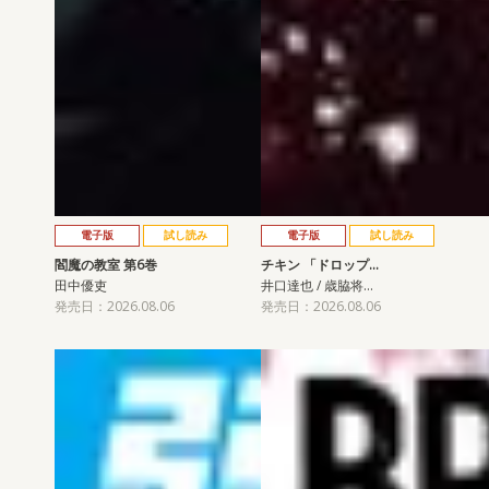
電子版
試し読み
電子版
試し読み
閻魔の教室 第6巻
チキン 「ドロップ…
田中優吏
井口達也 / 歳脇将…
発売日：2026.08.06
発売日：2026.08.06