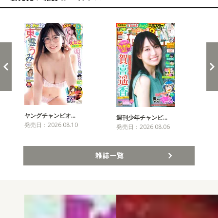
新発売！雑誌&コミックス
ヤングチャンピオ…
チャ
週刊少年チャンピ…
発売日：2026.08.10
発売
発売日：2026.08.06
雑誌一覧