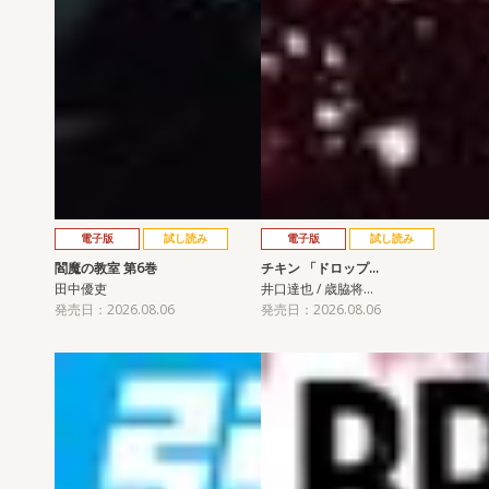
電子版
試し読み
電子版
試し読み
閻魔の教室 第6巻
チキン 「ドロップ…
田中優吏
井口達也 / 歳脇将…
発売日：2026.08.06
発売日：2026.08.06