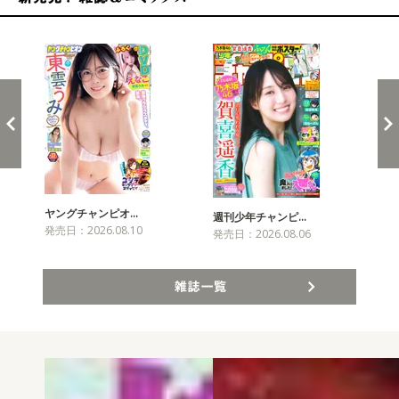
新発売！雑誌&コミックス
ヤングチャンピオ…
チャ
週刊少年チャンピ…
発売日：2026.08.10
発売
発売日：2026.08.06
雑誌一覧