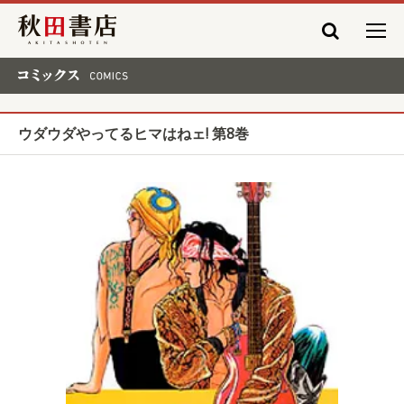
秋田書店
コミックス COMICS
ウダウダやってるヒマはねェ! 第8巻