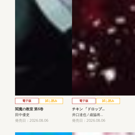
電子版
試し読み
電子版
試し読み
閻魔の教室 第6巻
チキン 「ドロップ…
田中優吏
井口達也 / 歳脇将…
発売日：2026.08.06
発売日：2026.08.06