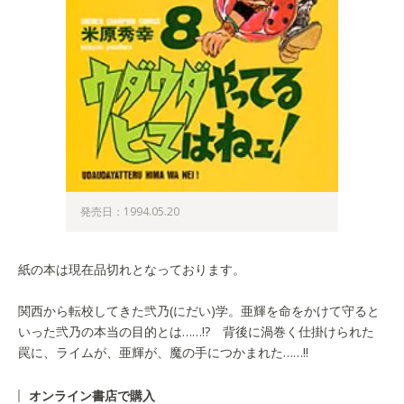
発売日：1994.05.20
紙の本は現在品切れとなっております。
関西から転校してきた弐乃(にだい)学。亜輝を命をかけて守ると
いった弐乃の本当の目的とは……!? 背後に渦巻く仕掛けられた
罠に、ライムが、亜輝が、魔の手につかまれた……!!
オンライン書店で購入