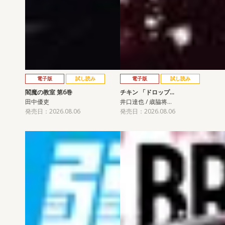
電子版
試し読み
電子版
試し読み
閻魔の教室 第6巻
チキン 「ドロップ…
田中優吏
井口達也 / 歳脇将…
発売日：2026.08.06
発売日：2026.08.06