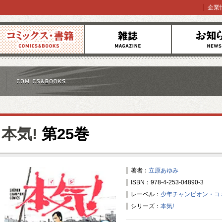
企業
コミックス
雑誌
お知らせ
本気!
第25巻
著者：
立原あゆみ
ISBN：978-4-253-04890-3
レーベル：
少年チャンピオン・コ
シリーズ：
本気!