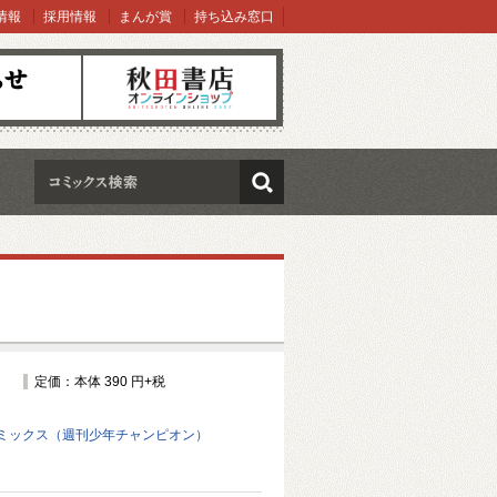
情報
採用情報
まんが賞
持ち込み窓口
オンラインショップ
検索
定価：本体 390 円+税
ミックス（週刊少年チャンピオン）