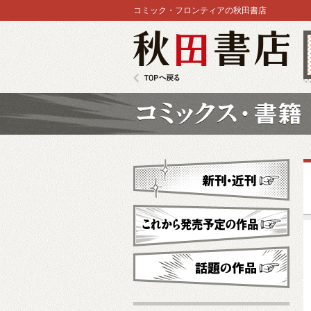
コミック・フロンティアの秋田書店
秋田書店
TOPへ戻る
コミックス
新刊・近刊
これから発売予定
話題の作品