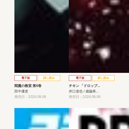
電子版
試し読み
電子版
試し読み
閻魔の教室 第6巻
チキン 「ドロップ…
田中優吏
井口達也 / 歳脇将…
発売日：2026.08.06
発売日：2026.08.06