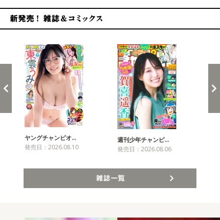
新発売！雑誌&コミックス
ヤングチャンピオ…
チャ
週刊少年チャンピ…
発売日：2026.08.10
発売
発売日：2026.08.06
雑誌一覧