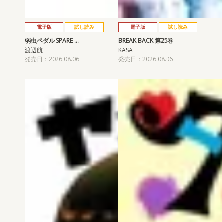
電子版
試し読み
電子版
試し読み
弱虫ペダル SPARE …
BREAK BACK 第25巻
渡辺航
KASA
発売日：2026.08.06
発売日：2026.08.06