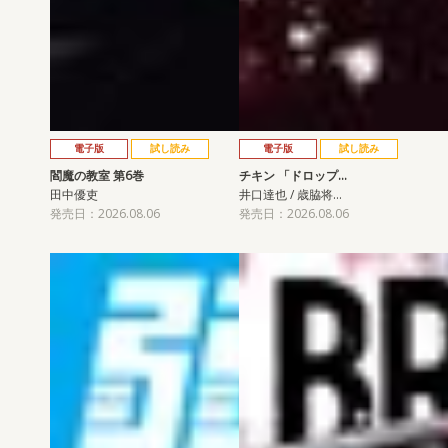
電子版
試し読み
電子版
試し読み
閻魔の教室 第6巻
チキン 「ドロップ…
田中優吏
井口達也 / 歳脇将…
発売日：2026.08.06
発売日：2026.08.06