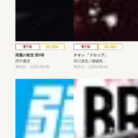
電子版
試し読み
電子版
試し読み
閻魔の教室 第6巻
チキン 「ドロップ…
田中優吏
井口達也 / 歳脇将…
発売日：2026.08.06
発売日：2026.08.06