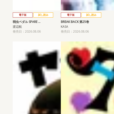
電子版
試し読み
電子版
試し読み
弱虫ペダル SPARE …
BREAK BACK 第25巻
渡辺航
KASA
発売日：2026.08.06
発売日：2026.08.06