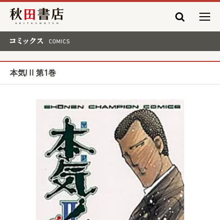
秋田書店
コミックス COMICS
本気! II 第1巻