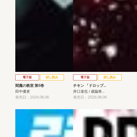
電子版
試し読み
電子版
試し読み
閻魔の教室 第6巻
チキン 「ドロップ…
田中優吏
井口達也 / 歳脇将…
発売日：2026.08.06
発売日：2026.08.06