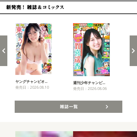
新発売！雑誌&コミックス
ヤングチャンピオ…
チャ
週刊少年チャンピ…
発売日：2026.08.10
発売
発売日：2026.08.06
雑誌一覧