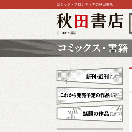
コミック・フロンティアの秋田書店
秋田書店
TOPへ戻る
コミックス
新刊・近刊
これから発売予定
話題の作品