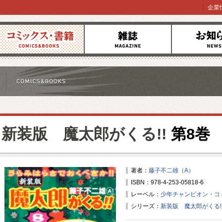
企業
コミックス
雑誌
お知らせ
新装版 魔太郎がくる!!
第8巻
著者：
藤子不二雄（A）
ISBN：978-4-253-05818-6
レーベル：
少年チャンピオン・コ
シリーズ：
新装版 魔太郎がくる!