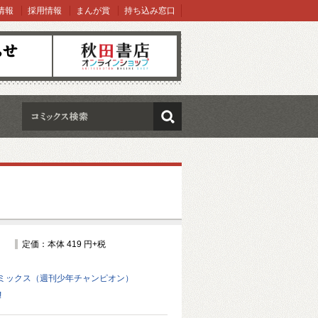
情報
採用情報
まんが賞
持ち込み窓口
オンラインショップ
検索
定価：本体 419 円+税
ミックス（週刊少年チャンピオン）
!