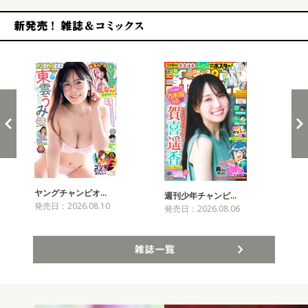
新発売！雑誌&コミックス
ヤングチャンピオ…
チャ
週刊少年チャンピ…
発売日：2026.08.10
発売
発売日：2026.08.06
雑誌一覧