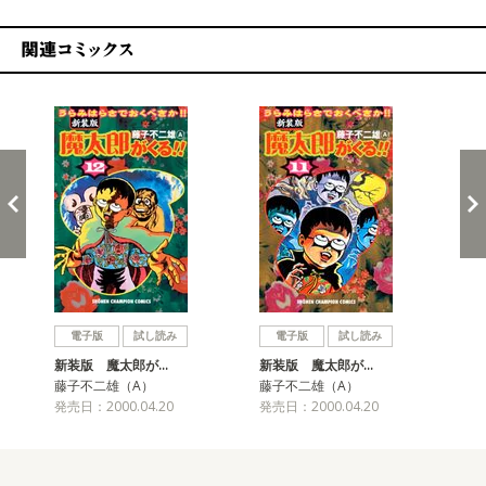
関連コミックス
戻る
進む
電子版
試し読み
電子版
試し読み
新装版 魔太郎が…
新装版 魔太郎が…
新
藤子不二雄（A）
藤子不二雄（A）
藤
発売日：2000.04.20
発売日：2000.04.20
発売