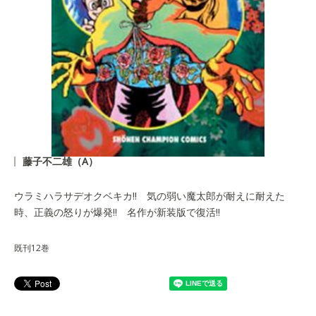
藤子不二雄（A）
ウラミハラサデオクベキカ!! 気の弱い魔太郎が耐えに耐えた
時、正義の怒りが爆発!! 名作が新装版で復活!!
既刊12巻