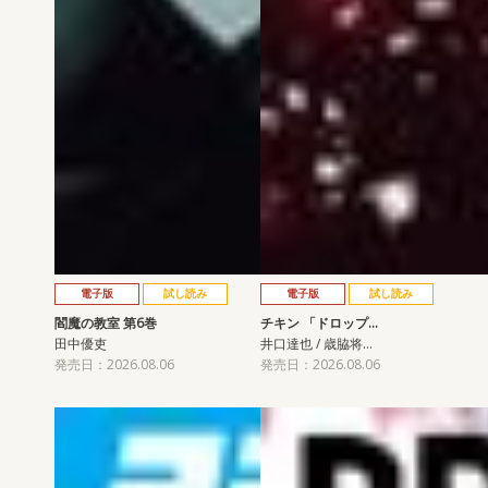
電子版
試し読み
電子版
試し読み
閻魔の教室 第6巻
チキン 「ドロップ…
田中優吏
井口達也 / 歳脇将…
発売日：2026.08.06
発売日：2026.08.06