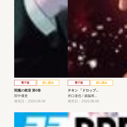
電子版
試し読み
電子版
試し読み
閻魔の教室 第6巻
チキン 「ドロップ…
田中優吏
井口達也 / 歳脇将…
発売日：2026.08.06
発売日：2026.08.06