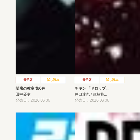
電子版
試し読み
電子版
試し読み
閻魔の教室 第6巻
チキン 「ドロップ…
田中優吏
井口達也 / 歳脇将…
発売日：2026.08.06
発売日：2026.08.06