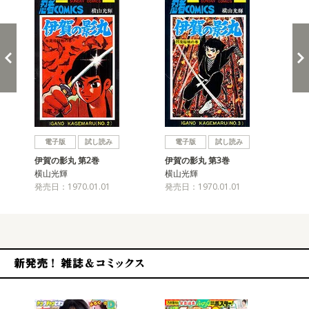
戻る
進む
電子版
試し読み
電子版
試し読み
伊賀の影丸 第2巻
伊賀の影丸 第3巻
伊
横山光輝
横山光輝
横
発売日：1970.01.01
発売日：1970.01.01
発売
新発売！雑誌&コミックス