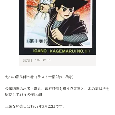
発売日：1970.01.01
七つの影法師の巻（ラスト一部2巻に収録）
公儀隠密の忍者・影丸。幕府打倒を狙う忍者達と、木の葉忍法を
駆使して戦う名作巨編!
正確な発売日は1969年3月22日です。