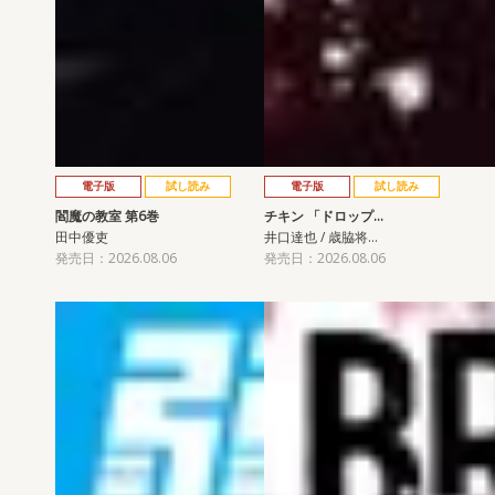
電子版
試し読み
電子版
試し読み
閻魔の教室 第6巻
チキン 「ドロップ…
田中優吏
井口達也 / 歳脇将…
発売日：2026.08.06
発売日：2026.08.06