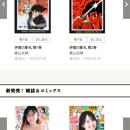
戻る
進む
電子版
試し読み
電子版
試し読み
伊賀の影丸 第1巻
伊賀の影丸 第2巻
伊
横山光輝
横山光輝
横
発売日：1970.01.01
発売日：1970.01.01
発売
新発売！雑誌&コミックス