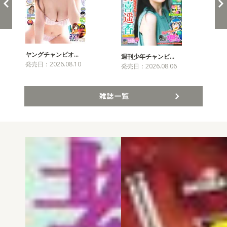
ヤングチャンピオ…
チャ
週刊少年チャンピ…
発売日：2026.08.10
発売
発売日：2026.08.06
雑誌一覧