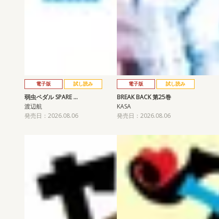
電子版
試し読み
電子版
試し読み
弱虫ペダル SPARE …
BREAK BACK 第25巻
渡辺航
KASA
発売日：2026.08.06
発売日：2026.08.06