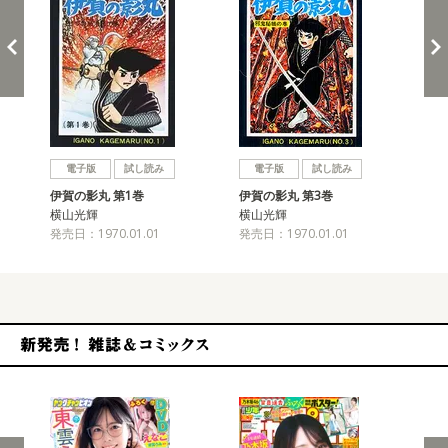
戻る
進む
電子版
試し読み
電子版
試し読み
伊賀の影丸 第1巻
伊賀の影丸 第3巻
伊
横山光輝
横山光輝
横
発売日：1970.01.01
発売日：1970.01.01
発売
新発売！雑誌&コミックス