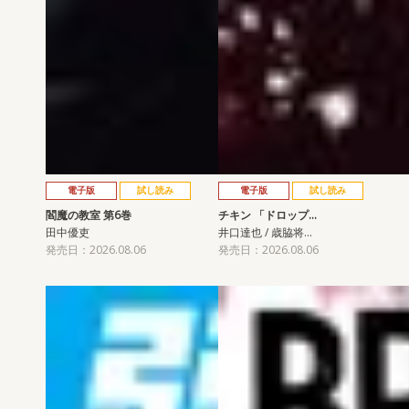
電子版
試し読み
電子版
試し読み
閻魔の教室 第6巻
チキン 「ドロップ…
田中優吏
井口達也 / 歳脇将…
発売日：2026.08.06
発売日：2026.08.06