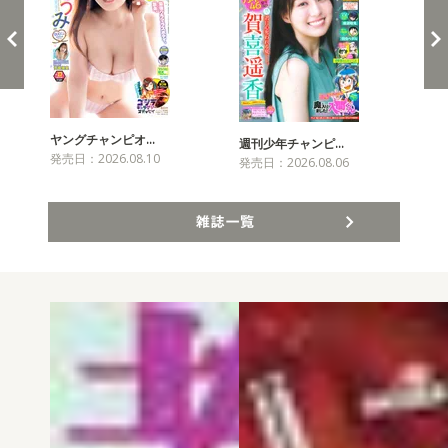
ヤングチャンピオ…
チャ
週刊少年チャンピ…
発売日：2026.08.10
発売
発売日：2026.08.06
雑誌一覧