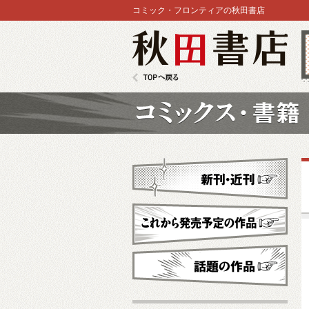
コミック・フロンティアの秋田書店
秋田書店
TOPへ戻る
コミックス
新刊・近刊
これから発売予定
話題の作品