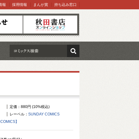
情報
採用情報
まんが賞
持ち込み窓口
オンラインショップ
検索
定価：880円 (10%税込)
レーベル：
SUNDAY COMICS
COMICS】