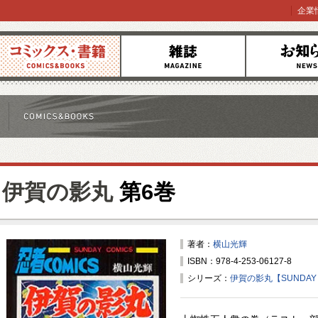
企業
コミックス
雑誌
お知らせ
伊賀の影丸
第6巻
著者：
横山光輝
ISBN：978-4-253-06127-8
シリーズ：
伊賀の影丸【SUNDAY 