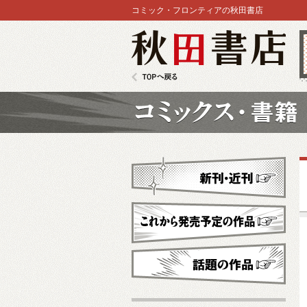
コミック・フロンティアの秋田書店
秋田書店
TOPへ戻る
コミックス
新刊・近刊
これから発売予定
話題の作品