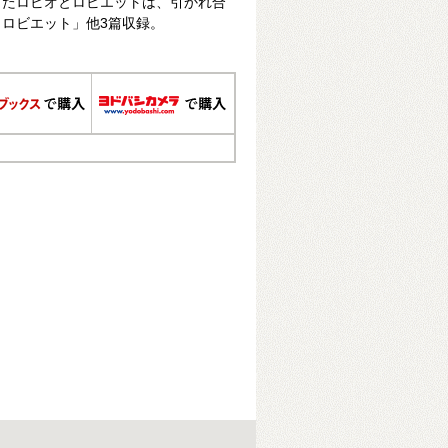
ったロビオとロビエットは、引かれ合
ロビエット」他3篇収録。