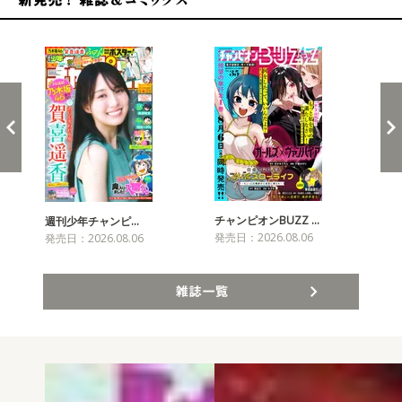
新発売！雑誌&コミックス
チャンピオンBUZZ …
週刊少年チャンピ…
月
発売日：2026.08.06
発売日：2026.08.06
発売
雑誌一覧