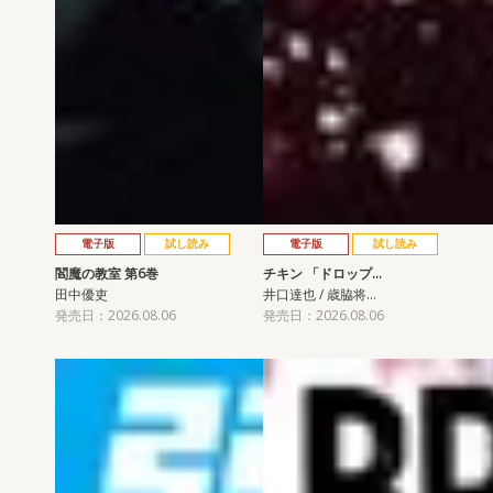
電子版
試し読み
電子版
試し読み
閻魔の教室 第6巻
チキン 「ドロップ…
田中優吏
井口達也 / 歳脇将…
発売日：2026.08.06
発売日：2026.08.06