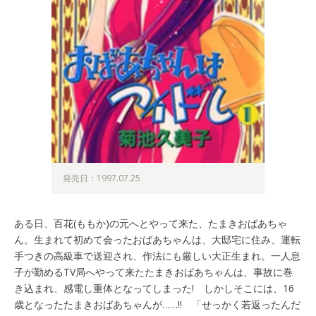
発売日：1997.07.25
ある日、百花(ももか)の元へとやって来た、たまきおばあちゃ
ん。生まれて初めて会ったおばあちゃんは、大邸宅に住み、運転
手つきの高級車で送迎され、作法にも厳しい大正生まれ。一人息
子が勤めるTV局へやって来たたまきおばあちゃんは、事故に巻
き込まれ、感電し重体となってしまった! しかしそこには、16
歳となったたまきおばあちゃんが……!! 「せっかく若返ったんだ