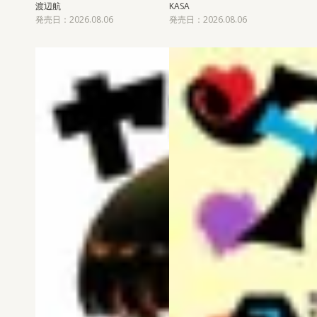
渡辺航
KASA
発売日：2026.08.06
発売日：2026.08.06