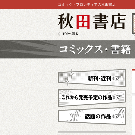
コミック・フロンティアの秋田書店
秋田書店
TOPへ戻る
コミックス
新刊・近刊
これから発売予定
話題の作品