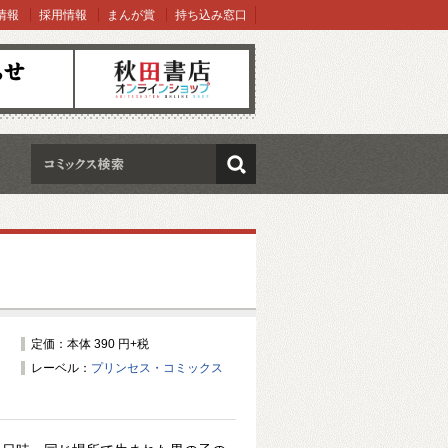
情報
採用情報
まんが賞
持ち込み窓口
オンラインショップ
検索
定価：本体 390 円+税
レーベル：
プリンセス・コミックス