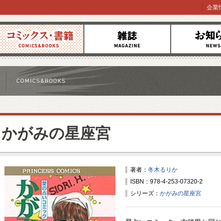
企業
コミックス
雑誌
お知らせ
かがみの星座宮
著者：
冬木るりか
ISBN：978-4-253-07320-2
シリーズ：
かがみの星座宮