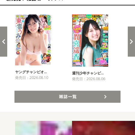
新発売！雑誌&コミックス
ヤングチャンピオ…
チャ
週刊少年チャンピ…
発売日：2026.08.10
発売
発売日：2026.08.06
雑誌一覧