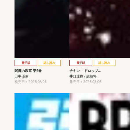
電子版
試し読み
電子版
試し読み
閻魔の教室 第6巻
チキン 「ドロップ…
田中優吏
井口達也 / 歳脇将…
発売日：2026.08.06
発売日：2026.08.06