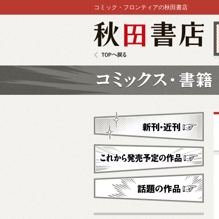
コミック・フロンティアの秋田書店
秋田書店
TOPへ戻る
コミックス
新刊・近刊
これから発売予定
話題の作品