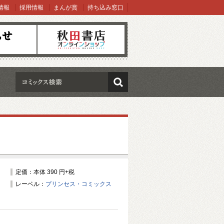
情報
採用情報
まんが賞
持ち込み窓口
オンラインショップ
検索
定価：本体 390 円+税
レーベル：
プリンセス・コミックス