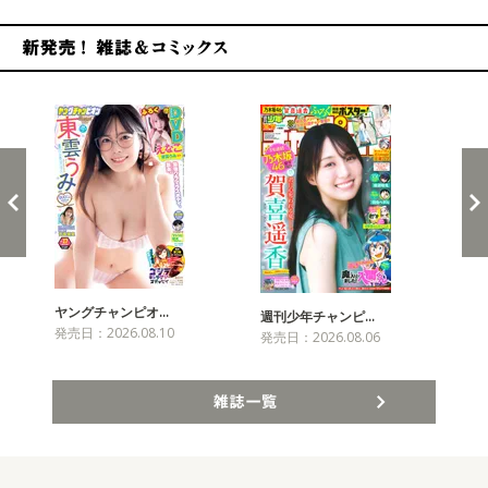
新発売！雑誌&コミックス
ヤングチャンピオ…
チャ
週刊少年チャンピ…
発売日：2026.08.10
発売
発売日：2026.08.06
雑誌一覧