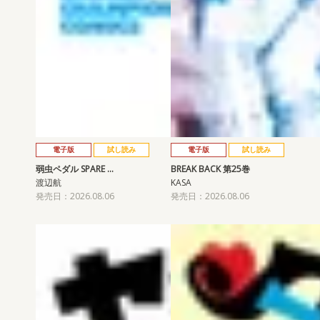
電子版
試し読み
電子版
試し読み
弱虫ペダル SPARE …
BREAK BACK 第25巻
渡辺航
KASA
発売日：2026.08.06
発売日：2026.08.06