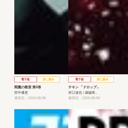
電子版
試し読み
電子版
試し読み
閻魔の教室 第6巻
チキン 「ドロップ…
田中優吏
井口達也 / 歳脇将…
発売日：2026.08.06
発売日：2026.08.06