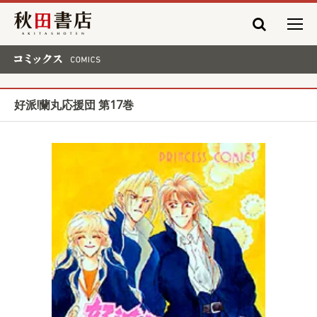
秋田書店
コミックス COMICS
好派!蘭丸応援団 第17巻