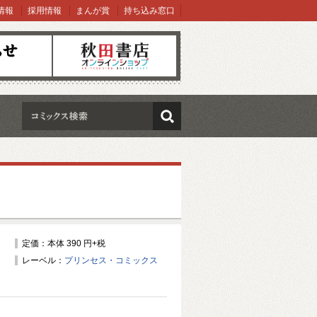
情報
採用情報
まんが賞
持ち込み窓口
オンラインショップ
検索
定価：本体 390 円+税
レーベル：
プリンセス・コミックス