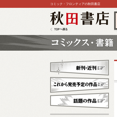
コミック・フロンティアの秋田書店
秋田書店
TOPへ戻る
コミックス
新刊・近刊
これから発売予定
話題の作品