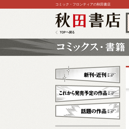
コミック・フロンティアの秋田書店
秋田書店
TOPへ戻る
コミックス
新刊・近刊
これから発売予定
話題の作品