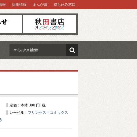
情報
採用情報
まんが賞
持ち込み窓口
オンラインショップ
検索
定価：本体 390 円+税
レーベル：
プリンセス・コミックス
う