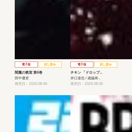
電子版
試し読み
電子版
試し読み
閻魔の教室 第6巻
チキン 「ドロップ…
田中優吏
井口達也 / 歳脇将…
発売日：2026.08.06
発売日：2026.08.06