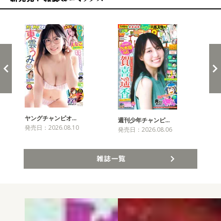
新発売！雑誌&コミックス
ヤングチャンピオ…
チャ
週刊少年チャンピ…
発売日：2026.08.10
発売
発売日：2026.08.06
雑誌一覧