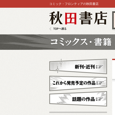
コミック・フロンティアの秋田書店
秋田書店
TOPへ戻る
コミックス
新刊・近刊
これから発売予定
話題の作品