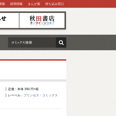
情報
採用情報
まんが賞
持ち込み窓口
オンラインショップ
検索
定価：本体 390 円+税
レーベル：
プリンセス・コミックス