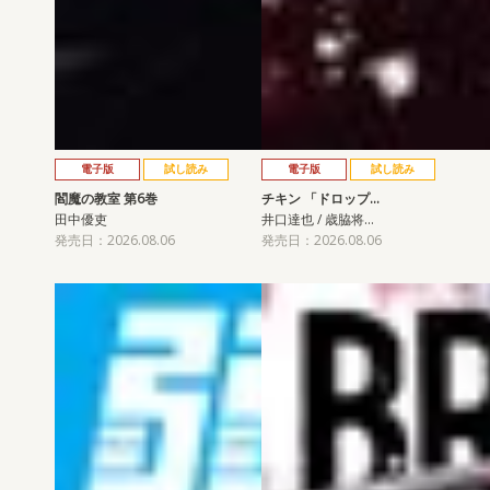
電子版
試し読み
電子版
試し読み
閻魔の教室 第6巻
チキン 「ドロップ…
田中優吏
井口達也 / 歳脇将…
発売日：2026.08.06
発売日：2026.08.06