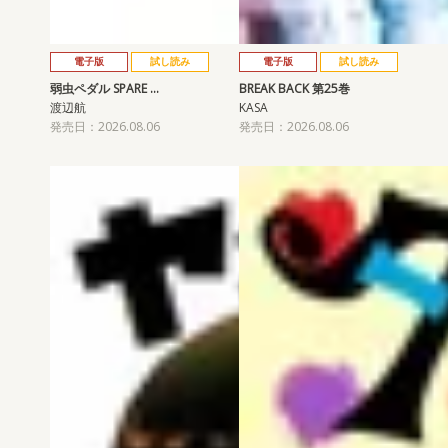
電子版
試し読み
電子版
試し読み
弱虫ペダル SPARE …
BREAK BACK 第25巻
渡辺航
KASA
発売日：2026.08.06
発売日：2026.08.06