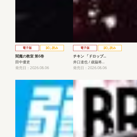
電子版
試し読み
電子版
試し読み
閻魔の教室 第6巻
チキン 「ドロップ…
田中優吏
井口達也 / 歳脇将…
発売日：2026.08.06
発売日：2026.08.06