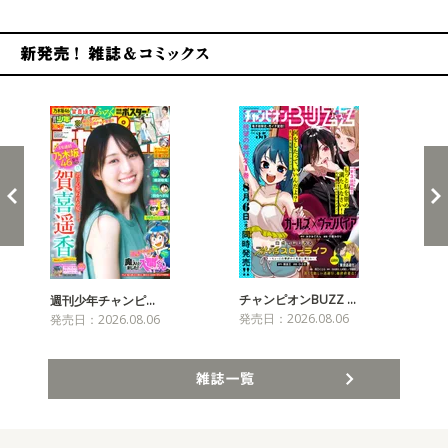
新発売！雑誌&コミックス
チャンピオンBUZZ …
週刊少年チャンピ…
月
発売日：2026.08.06
発売日：2026.08.06
発売
雑誌一覧