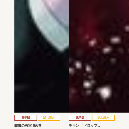
電子版
試し読み
電子版
試し読み
閻魔の教室 第6巻
チキン 「ドロップ…