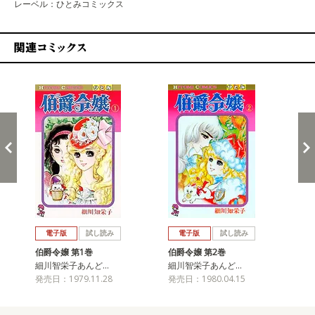
レーベル：ひとみコミックス
関連コミックス
戻る
進む
電子版
試し読み
電子版
試し読み
伯爵令嬢 第1巻
伯爵令嬢 第2巻
伯
細川智栄子あんど…
細川智栄子あんど…
細
発売日：1979.11.28
発売日：1980.04.15
発売