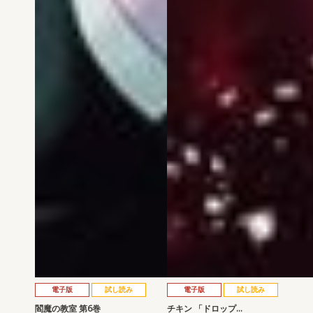
電子版
試し読み
電子版
試し読み
閻魔の教室 第6巻
チキン 「ドロップ…