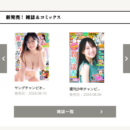
新発売！雑誌&コミックス
ヤングチャンピオ…
チャ
週刊少年チャンピ…
発売日：2026.08.10
発売
発売日：2026.08.06
雑誌一覧