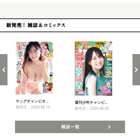
新発売！雑誌&コミックス
ヤングチャンピオ…
チャ
週刊少年チャンピ…
発売日：2026.08.10
発売
発売日：2026.08.06
雑誌一覧