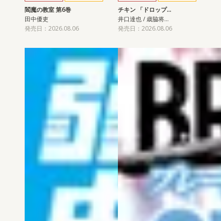
閻魔の教室 第6巻
チキン 「ドロップ…
田中優吏
井口達也 / 歳脇将…
発売日：2026.08.06
発売日：2026.08.06