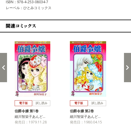
ISBN：978-4-253-08034-7
レーベル：ひとみコミックス
関連コミックス
戻る
進む
電子版
試し読み
電子版
試し読み
伯爵令嬢 第1巻
伯爵令嬢 第2巻
伯
細川智栄子あんど…
細川智栄子あんど…
細
発売日：1979.11.28
発売日：1980.04.15
発売